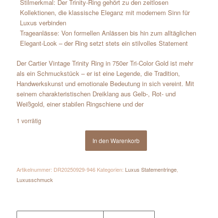
Stilmerkmal: Der Trinity-Ring gehört zu den zeitlosen
Kollektionen, die klassische Eleganz mit modernem Sinn für
Luxus verbinden
Trageanlässe: Von formellen Anlässen bis hin zum alltäglichen
Elegant-Look – der Ring setzt stets ein stilvolles Statement
Der Cartier Vintage Trinity Ring in 750er Tri-Color Gold ist mehr
als ein Schmuckstück – er ist eine Legende, die Tradition,
Handwerkskunst und emotionale Bedeutung in sich vereint. Mit
seinem charakteristischen Dreiklang aus Gelb-, Rot- und
Weißgold, einer stabilen Ringschiene und der
1 vorrätig
In den Warenkorb
Artikelnummer:
DR20250929-946
Kategorien:
Luxus Statementringe
,
Luxusschmuck