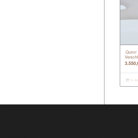
‚Quinn‘
Versch
3.550
In d