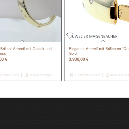
 Brillant Armreif mit Gelenk und
Eleganter Armreif mit Brillanten *Qu
luss
Gold
,00
€
3.930,00
€
en Warenkorb
Details anzeigen
In den Warenkorb
Details anze