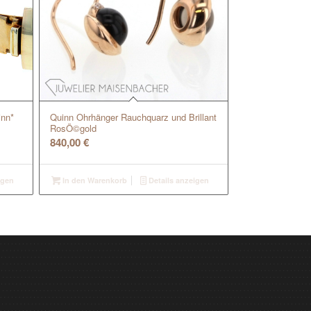
inn*
Quinn Ohrhänger Rauchquarz und Brillant
RosÖ©gold
840,00
€
igen
In den Warenkorb
Details anzeigen