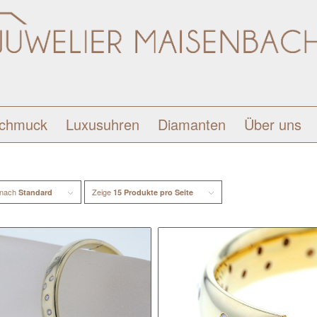
schmuck
Luxusuhren
Diamanten
Über uns
 nach
Zeige
Standard
15 Produkte pro Seite