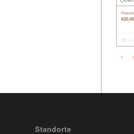
Klassis
620,0
In d
2
1
Standorte