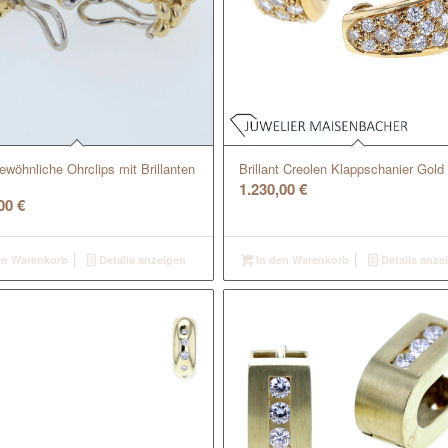
wöhnliche Ohrclips mit Brillanten
Brillant Creolen Klappschanier Gold
1.230,00
€
,00
€
en Warenkorb
Details anzeigen
In den Warenkorb
Details anze