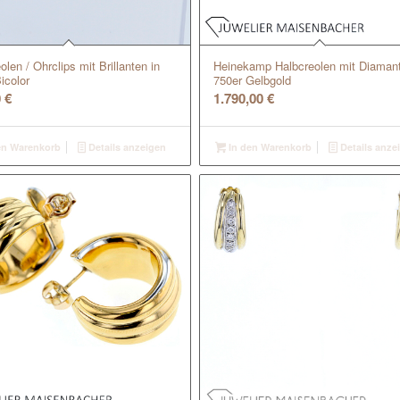
olen / Ohrclips mit Brillanten in
Heinekamp Halbcreolen mit Diamant
icolor
750er Gelbgold
0
€
1.790,00
€
en Warenkorb
Details anzeigen
In den Warenkorb
Details anze