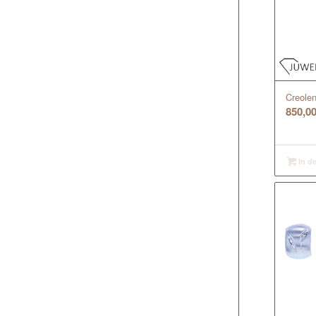
Creolen
850,0
In d