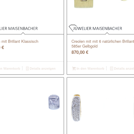
 mit Brillant Klassisch
Creolen mit mit 6 natürlichen Brillan
585er Gelbgold
0
€
870,00
€
en Warenkorb
Details anzeigen
In den Warenkorb
Details anze