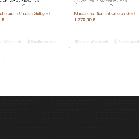
che breite Creolen Gelbgold
Klassische Diamant Creolen Gold
0
€
1.770,00
€
en Warenkorb
Details anzeigen
In den Warenkorb
Details anze