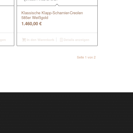
Klassische Klapp-Scharnier-Creolen
585er Weißgold
1.460,00
€
igen
In den Warenkorb
Details anzeigen
Seite 1 von 2