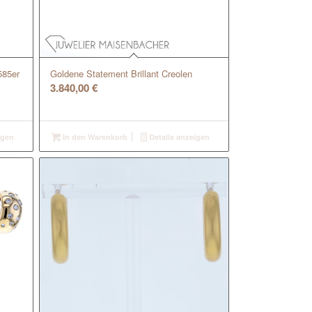
585er
Goldene Statement Brillant Creolen
3.840,00
€
igen
In den Warenkorb
Details anzeigen