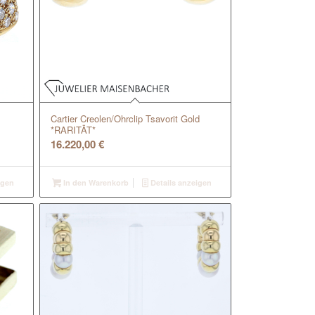
Cartier Creolen/Ohrclip Tsavorit Gold
*RARITÄT*
16.220,00
€
igen
In den Warenkorb
Details anzeigen