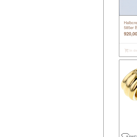
Halbcre
585er B
920,0
In d