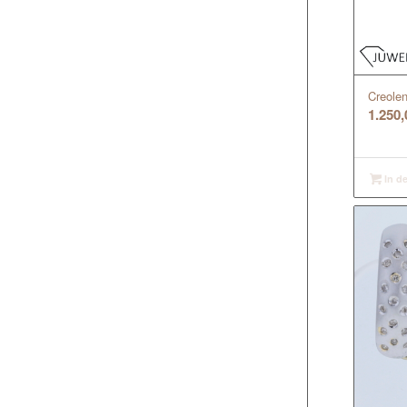
Creolen
1.250
In d