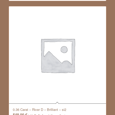
0.36 Carat – River D – Brilliant – si2
548,00
€