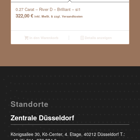
0.27 Carat – River D – Brilliant – si1
322,00
€
inkl. MwSt. & zzgl. Versandkosten
In den Warenkorb
Details anzeigen
Standorte
Zentrale Düsseldorf
Königsallee 30, Kö-Center, 4. Etage, 40212 Düsseldorf T.: