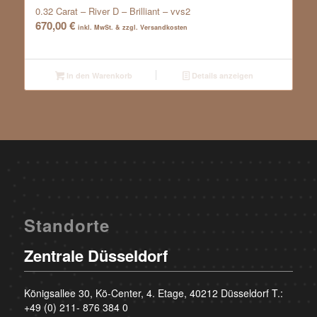
0.32 Carat – River D – Brilliant – vvs2
670,00
€
inkl. MwSt. & zzgl. Versandkosten
In den Warenkorb
Details anzeigen
Standorte
Zentrale Düsseldorf
Königsallee 30, Kö-Center, 4. Etage, 40212 Düsseldorf T.:
+49 (0) 211- 876 384 0