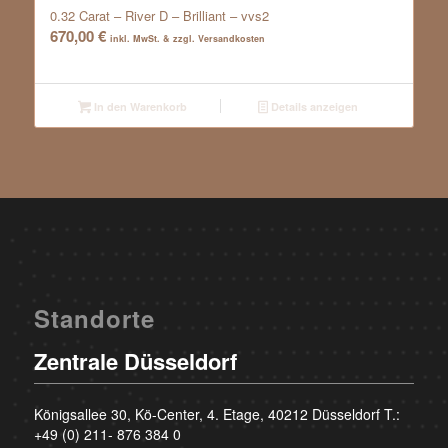
0.32 Carat – River D – Brilliant – vvs2
670,00
€
inkl. MwSt. & zzgl. Versandkosten
In den Warenkorb
Details anzeigen
Standorte
Zentrale Düsseldorf
Königsallee 30, Kö-Center, 4. Etage, 40212 Düsseldorf T.:
+49 (0) 211- 876 384 0