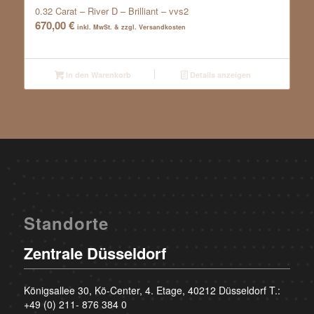
0.32 Carat – River D – Brilliant – vvs2
670,00
€
inkl. MwSt. & zzgl. Versandkosten
In den Warenkorb
Details anzeigen
Standorte
Zentrale Düsseldorf
Königsallee 30, Kö-Center, 4. Etage, 40212 Düsseldorf T.:
+49 (0) 211- 876 384 0