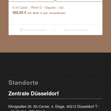
0.15 Carat – River D – Square – si2
368,00
€
inkl. MwSt. & zzgl. Versandkosten
In den Warenkorb
Details anzeigen
Standorte
Zentrale Düsseldorf
Königsallee 30, Kö-Center, 4. Etage, 40212 Düsseldorf T.: