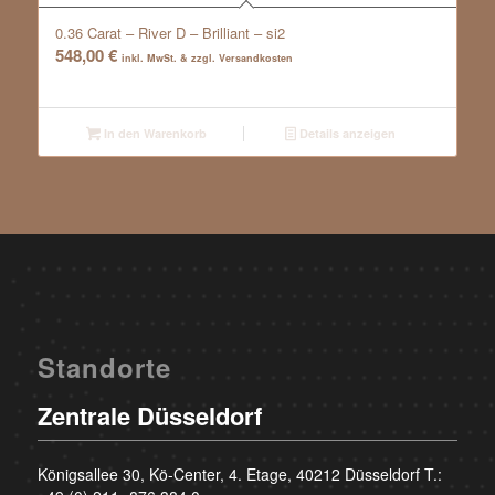
0.36 Carat – River D – Brilliant – si2
548,00
€
inkl. MwSt. & zzgl. Versandkosten
In den Warenkorb
Details anzeigen
Standorte
Zentrale Düsseldorf
Königsallee 30, Kö-Center, 4. Etage, 40212 Düsseldorf T.: