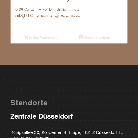
0.36 Carat – River D – Brilliant – si2
548,00
€
inkl. MwSt. & zzgl. Versandkosten
In den Warenkorb
Details anzeigen
Standorte
Zentrale Düsseldorf
Königsallee 30, Kö-Center, 4. Etage, 40212 Düsseldorf T.: