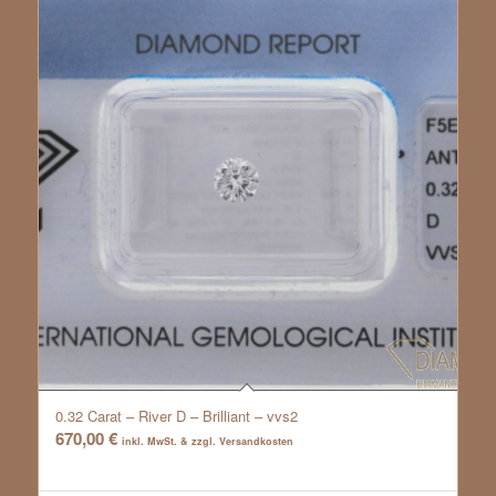
0.32 Carat – River D – Brilliant – vvs2
670,00
€
inkl. MwSt. & zzgl. Versandkosten