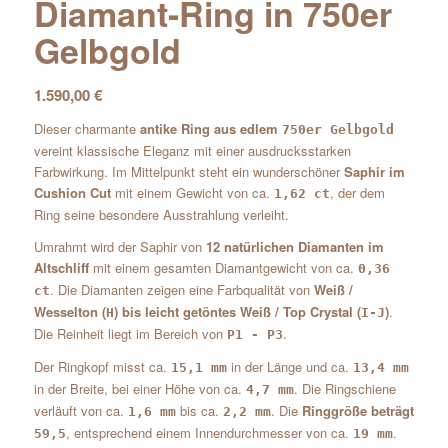
Diamant-Ring in 750er
Gelbgold
1.590,00
€
Dieser charmante
antike Ring aus edlem
750er Gelbgold
vereint klassische Eleganz mit einer ausdrucksstarken
Farbwirkung. Im Mittelpunkt steht ein wunderschöner
Saphir im
Cushion Cut
mit einem Gewicht von ca.
, der dem
1,62 ct
Ring seine besondere Ausstrahlung verleiht.
Umrahmt wird der Saphir von
12 natürlichen Diamanten im
Altschliff
mit einem gesamten Diamantgewicht von ca.
0,36
. Die Diamanten zeigen eine Farbqualität von
Weiß /
ct
Wesselton (
) bis leicht getöntes Weiß / Top Crystal (
)
.
H
I-J
Die Reinheit liegt im Bereich von
.
P1 - P3
Der Ringkopf misst ca.
in der Länge und ca.
15,1 mm
13,4 mm
in der Breite, bei einer Höhe von ca.
. Die Ringschiene
4,7 mm
verläuft von ca.
bis ca.
. Die
Ringgröße beträgt
1,6 mm
2,2 mm
, entsprechend einem Innendurchmesser von ca.
.
59,5
19 mm