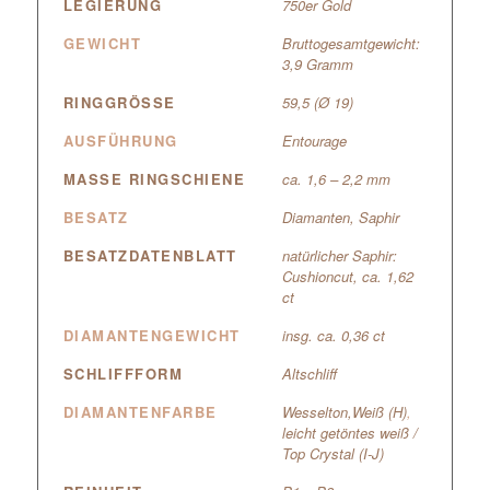
LEGIERUNG
750er Gold
GEWICHT
Bruttogesamtgewicht:
3,9 Gramm
RINGGRÖSSE
59,5 (Ø 19)
AUSFÜHRUNG
Entourage
MASSE RINGSCHIENE
ca. 1,6 – 2,2 mm
BESATZ
Diamanten, Saphir
BESATZDATENBLATT
natürlicher Saphir:
Cushioncut, ca. 1,62
ct
DIAMANTENGEWICHT
insg. ca. 0,36 ct
SCHLIFFFORM
Altschliff
DIAMANTENFARBE
Wesselton,Weiß (H)
,
leicht getöntes weiß /
Top Crystal (I-J)