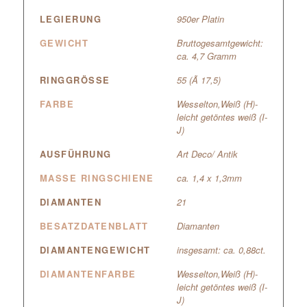
LEGIERUNG
950er Platin
GEWICHT
Bruttogesamtgewicht:
ca. 4,7 Gramm
RINGGRÖSSE
55 (Ã 17,5)
FARBE
Wesselton,Weiß (H)-
leicht getöntes weiß (I-
J)
AUSFÜHRUNG
Art Deco/ Antik
MASSE RINGSCHIENE
ca. 1,4 x 1,3mm
DIAMANTEN
21
BESATZDATENBLATT
Diamanten
DIAMANTENGEWICHT
insgesamt: ca. 0,88ct.
DIAMANTENFARBE
Wesselton,Weiß (H)-
leicht getöntes weiß (I-
J)