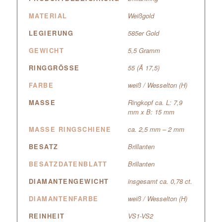
MATERIAL
Weißgold
LEGIERUNG
585er Gold
GEWICHT
5,5 Gramm
RINGGRÖSSE
55 (Ã 17,5)
FARBE
weiß / Wesselton (H)
MASSE
Ringkopf ca. L: 7,9
mm x B: 15 mm
MASSE RINGSCHIENE
ca. 2,5 mm – 2 mm
BESATZ
Brillanten
BESATZDATENBLATT
Brillanten
DIAMANTENGEWICHT
insgesamt ca. 0,78 ct.
DIAMANTENFARBE
weiß / Wesselton (H)
REINHEIT
VS1-VS2