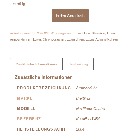
1 vorrätig
In den Warenkorb
Artikelnummer:
HU2026030501
Kategorien:
Luxus Uhren Klassiker
,
Luxus
Armbanduhren
,
Luxus Chronographen
,
Luxusuhren
,
Luxus Automatikuhren
Zusätzliche Informationen
Beschreibung
Zusätzliche Informationen
PRODUKTBEZEICHNUNG
Armbanduhr
MARKE
Breitling
MODELL
Navitimer Quatre
REFERENZ
K334B11WBA
HERSTELLUNGSJAHR
2004