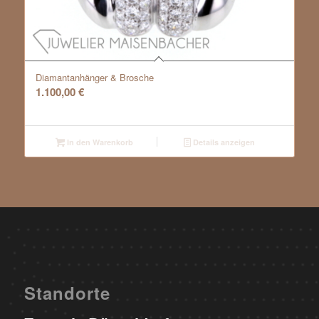
Diamantanhänger & Brosche
1.100,00
€
In den Warenkorb
Details anzeigen
Standorte