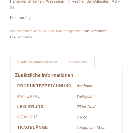
Farbe der Brillanten: Wesselton (H) Reinheit der Brillanten: VS –
SI
Nicht vorrätig
Artikelnummer:
COMAR2022011902
Kategorien:
Luxus Armbänder
,
Luxusschmuck
Zusätzliche Informationen
Beschreibung
Zusätzliche Informationen
PRODUKTBEZEICHNUNG
Armband
MATERIAL
Weißgold
LEGIERUNG
750er Gold
GEWICHT
6,8 gr.
TRAGELÄNGE
Länge: ca. 18 cm