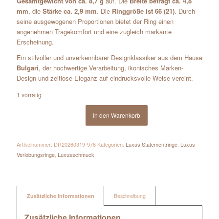
Gesamtgewicht von ca. 8,7 g
auf. Die
Breite beträgt ca. 4,8
mm
, die
Stärke ca. 2,9 mm
. Die
Ringgröße ist 66 (21)
. Durch
seine ausgewogenen Proportionen bietet der Ring einen
angenehmen Tragekomfort und eine zugleich markante
Erscheinung.
Ein stilvoller und unverkennbarer Designklassiker aus dem Hause
Bulgari
, der hochwertige Verarbeitung, ikonisches Marken-
Design und zeitlose Eleganz auf eindrucksvolle Weise vereint.
1 vorrätig
In den Warenkorb
Artikelnummer:
DR20260319-976
Kategorien:
Luxus Statementringe
,
Luxus
Verlobungsringe
,
Luxusschmuck
Zusätzliche Informationen
Beschreibung
Zusätzliche Informationen