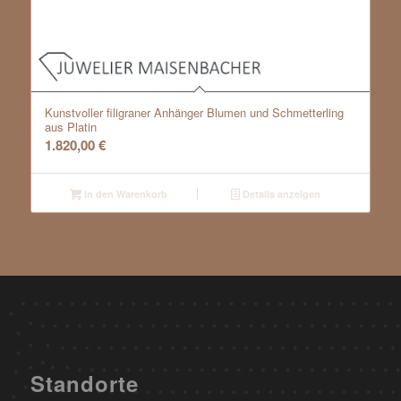
Kunstvoller filigraner Anhänger Blumen und Schmetterling
aus Platin
1.820,00
€
In den Warenkorb
Details anzeigen
Standorte