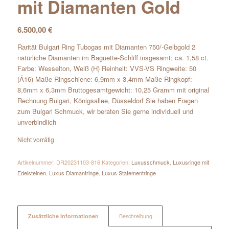
mit Diamanten Gold
6.500,00
€
Rarität Bulgari Ring Tubogas mit Diamanten 750/-Gelbgold 2
natürliche Diamanten im Baguette-Schliff insgesamt: ca. 1,58 ct.
Farbe: Wesselton, Weiß (H) Reinheit: VVS-VS Ringweite: 50
(Ã16) Maße Ringschiene: 6,9mm x 3,4mm Maße Ringkopf:
8,6mm x 6,3mm Bruttogesamtgewicht: 10,25 Gramm mit original
Rechnung Bulgari, Königsallee, Düsseldorf Sie haben Fragen
zum Bulgari Schmuck, wir beraten Sie gerne individuell und
unverbindlich
Nicht vorrätig
Artikelnummer:
DR20231103-816
Kategorien:
Luxusschmuck
,
Luxusringe mit
Edelsteinen
,
Luxus Diamantringe
,
Luxus Statementringe
Zusätzliche Informationen
Beschreibung