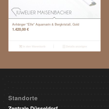
Anhänger *Elfe* Aquamarin & Bergkristall, Gold
1.420,00
€
In den Warenkorb
Details anzeigen
Standorte
Zentrale Düsseldorf