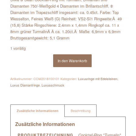
Diamanten 750/-Weißgold 4 Diamanten im Brillantschliff, 8
Diamanten im Trapezschliff insgesamt: ca. 0.45ct. Farbe: Top
Wesselton, Feines Weiß (G) Reinheit: VS2-SI1 Ringweite:Â 49
(15,8) Stärke Ringschiene: 2,4mm x 1,4mm Ringkopf ca. 11 x
8mm grüner TurmalinÂ Â ca. 1.20ct.Â Maße: 6,9mm x 6,9mm
Bruttogesamtgewicht: 5,1 Gramm
1 vorrätig
In den Warenkorb
Artikelnummer:
COM2018100101
Kategorien:
Luxusringe mit Edelsteinen
,
Luxus Diamantringe
,
Luxusschmuck
Zusätzliche Informationen
Beschreibung
Zusätzliche Informationen
PRODUKTBEZEICHNUNG
Cocktail-Ring *Turmalin*