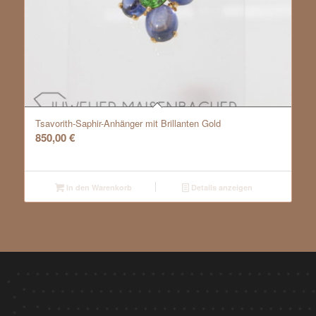
Tsavorith-Saphir-Anhänger mit Brillanten Gold
850,00
€
In den Warenkorb
Details anzeigen