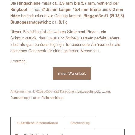
Die
Ringschiene
misst ca.
3,9 mm bis 5,7 mm
, während der
Ringkopf
mit ca.
21,8 mm Länge
,
15,4 mm Breite
und
6,2 mm
Höhe
beeindruckend zur Geltung kommt.
Ringgröße 57 (Ø 18,3)
Bruttogesamtgewicht:
ca.
8,1 g
Dieser Pavé-Ring ist ein wahres Statement-Piece – ein
Schmuckstück, das Luxus und Stilbewusstsein perfekt vereint.
Ideal als glamouröses Highlight für besondere Anlässe oder als
erlesenes Geschenk für einen geliebten Menschen.
1 vorrätig
In den Warenkorb
Artikelnummer:
DR20250507-922
Kategorien:
Luxusschmuck
,
Luxus
Diamantringe
,
Luxus Statementringe
Zusätzliche Informationen
Beschreibung