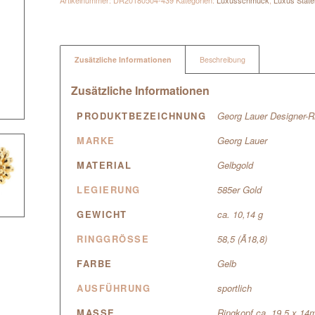
Artikelnummer:
DR20180504-439
Kategorien:
Luxusschmuck
,
Luxus State
Zusätzliche Informationen
Beschreibung
Zusätzliche Informationen
PRODUKTBEZEICHNUNG
Georg Lauer Designer-R
MARKE
Georg Lauer
MATERIAL
Gelbgold
LEGIERUNG
585er Gold
GEWICHT
ca. 10,14 g
RINGGRÖSSE
58,5 (Ã18,8)
FARBE
Gelb
AUSFÜHRUNG
sportlich
MASSE
Ringkopf ca. 19,5 x 1