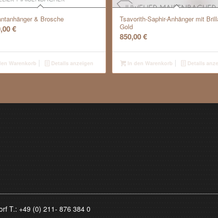
ntanhänger & Brosche
Tsavorith-Saphir-Anhänger mit Bril
Gold
0,00
€
850,00
€
den Warenkorb
Details anzeigen
In den Warenkorb
Details anz
orf T.:
+49 (0) 211- 876 384 0