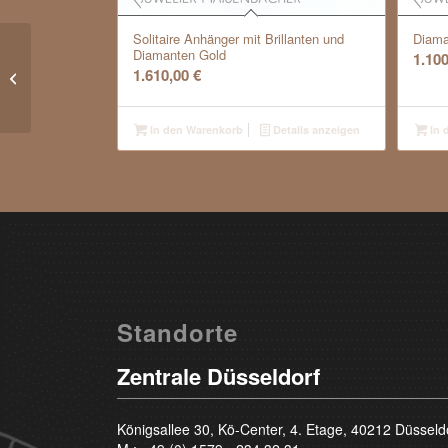
Solitaire Anhänger mit Brillanten und
Diama
Diamanten Gold
1.10
Moderner Bandring mit
1.610,00
€
Brillanten Gold
In den Warenkorb
Details anzeigen
In 
Standorte
Zentrale Düsseldorf
Königsallee 30, Kö-Center, 4. Etage, 40212 Düsseld