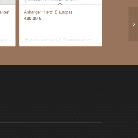
lanten
Anhänger *Herz* Blautopas
480,00
€
eigen
In den Warenkorb
Details anzeigen