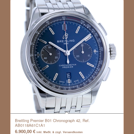
Breitling Premier B01 Chronograph 42, Ref.
AB0118A61C1A1
6.900,00
€
inkl. MwSt. & zzgl. Versandkosten