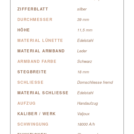
ZIFFERBLATT
silber
DURCHMESSER
39 mm
HÖHE
11,5 mm
MATERIAL LÜNETTE
Edelstahl
MATERIAL ARMBAND
Leder
ARMBAND FARBE
Schwarz
STEGBREITE
18 mm
SCHLIESSE
Dornschliesse fremd
MATERIAL SCHLIESSE
Edelstahl
AUFZUG
Handaufzug
KALIBER / WERK
Valjoux
SCHWINGUNG
18000 A/h