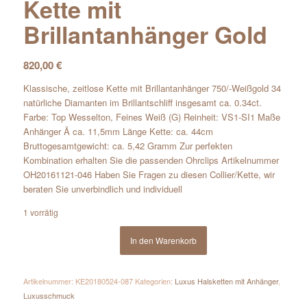
Kette mit
Brillantanhänger Gold
820,00
€
Klassische, zeitlose Kette mit Brillantanhänger 750/-Weißgold 34
natürliche Diamanten im Brillantschliff insgesamt ca. 0.34ct.
Farbe: Top Wesselton, Feines Weiß (G) Reinheit: VS1-SI1 Maße
Anhänger Ã ca. 11,5mm Länge Kette: ca. 44cm
Bruttogesamtgewicht: ca. 5,42 Gramm Zur perfekten
Kombination erhalten Sie die passenden Ohrclips Artikelnummer
OH20161121-046 Haben Sie Fragen zu diesen Collier/Kette, wir
beraten Sie unverbindlich und individuell
1 vorrätig
In den Warenkorb
Artikelnummer:
KE20180524-087
Kategorien:
Luxus Halsketten mit Anhänger
,
Luxusschmuck