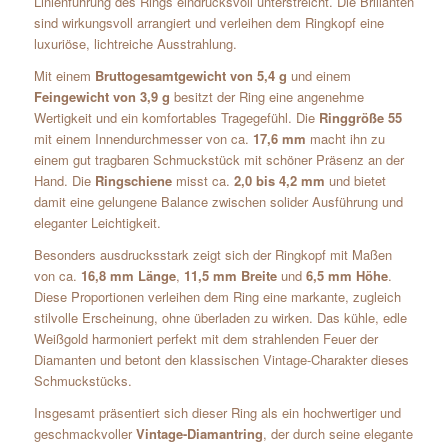
Linienführung des Rings eindrucksvoll unterstreicht. Die Brillanten
sind wirkungsvoll arrangiert und verleihen dem Ringkopf eine
luxuriöse, lichtreiche Ausstrahlung.
Mit einem
Bruttogesamtgewicht von 5,4 g
und einem
Feingewicht von 3,9 g
besitzt der Ring eine angenehme
Wertigkeit und ein komfortables Tragegefühl. Die
Ringgröße 55
mit einem Innendurchmesser von ca.
17,6 mm
macht ihn zu
einem gut tragbaren Schmuckstück mit schöner Präsenz an der
Hand. Die
Ringschiene
misst ca.
2,0 bis 4,2 mm
und bietet
damit eine gelungene Balance zwischen solider Ausführung und
eleganter Leichtigkeit.
Besonders ausdrucksstark zeigt sich der Ringkopf mit Maßen
von ca.
16,8 mm Länge
,
11,5 mm Breite
und
6,5 mm Höhe
.
Diese Proportionen verleihen dem Ring eine markante, zugleich
stilvolle Erscheinung, ohne überladen zu wirken. Das kühle, edle
Weißgold harmoniert perfekt mit dem strahlenden Feuer der
Diamanten und betont den klassischen Vintage-Charakter dieses
Schmuckstücks.
Insgesamt präsentiert sich dieser Ring als ein hochwertiger und
geschmackvoller
Vintage-Diamantring
, der durch seine elegante