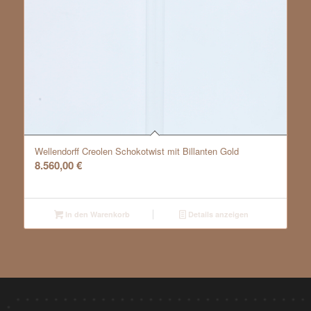
Wellendorff Creolen Schokotwist mit Billanten Gold
8.560,00
€
In den Warenkorb
Details anzeigen