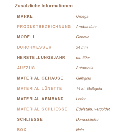
Zusätzliche Informationen
MARKE
Omega
PRODUKTBEZEICHNUNG
Armbanduhr
MODELL
Geneve
DURCHMESSER
34 mm
HERSTELLUNGSJAHR
ca. 60er
AUFZUG
Automatik
MATERIAL GEHÄUSE
Gelbgold
MATERIAL LÜNETTE
14 kt. Gelbgold
MATERIAL ARMBAND
Leder
MATERIAL SCHLIESSE
Edelstahl, vergoldet
SCHLIESSE
Dornschließe
BOX
Nein