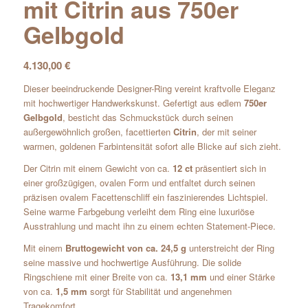
mit Citrin aus 750er
Gelbgold
4.130,00
€
Dieser beeindruckende Designer-Ring vereint kraftvolle Eleganz
mit hochwertiger Handwerkskunst. Gefertigt aus edlem
750er
Gelbgold
, besticht das Schmuckstück durch seinen
außergewöhnlich großen, facettierten
Citrin
, der mit seiner
warmen, goldenen Farbintensität sofort alle Blicke auf sich zieht.
Der Citrin mit einem Gewicht von ca.
12 ct
präsentiert sich in
einer großzügigen, ovalen Form und entfaltet durch seinen
präzisen ovalem Facettenschliff ein faszinierendes Lichtspiel.
Seine warme Farbgebung verleiht dem Ring eine luxuriöse
Ausstrahlung und macht ihn zu einem echten Statement-Piece.
Mit einem
Bruttogewicht von ca. 24,5 g
unterstreicht der Ring
seine massive und hochwertige Ausführung. Die solide
Ringschiene mit einer Breite von ca.
13,1 mm
und einer Stärke
von ca.
1,5 mm
sorgt für Stabilität und angenehmen
Tragekomfort.