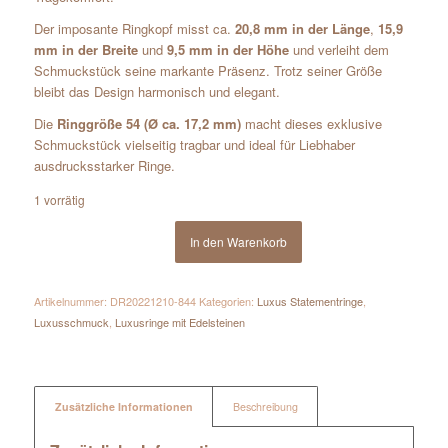
Der imposante Ringkopf misst ca.
20,8 mm in der Länge
,
15,9
mm in der Breite
und
9,5 mm in der Höhe
und verleiht dem
Schmuckstück seine markante Präsenz. Trotz seiner Größe
bleibt das Design harmonisch und elegant.
Die
Ringgröße 54 (Ø ca. 17,2 mm)
macht dieses exklusive
Schmuckstück vielseitig tragbar und ideal für Liebhaber
ausdrucksstarker Ringe.
1 vorrätig
In den Warenkorb
Artikelnummer:
DR20221210-844
Kategorien:
Luxus Statementringe
,
Luxusschmuck
,
Luxusringe mit Edelsteinen
Zusätzliche Informationen
Beschreibung