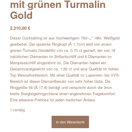
mit grünen Turmalin
Gold
2.210,00
€
Dieser Cocktailring ist aus hochwertigem 750/-„;“ 18kt. Weißgold
gearbeitet. Der opulente Ringkopf (Ã 1,7cm) wird von einem
grünen Turmalin (Verdelith) von ca. 0,70 ct geziert, der von 18
natürlichen Diamanten im Brillantschliff und 6 Diamanten im
Marquiseschliff eingerahmt ist. Die Diamanten haben ein
Gesamtcaratgewicht von ca. 1,50 ct und eine Qualität im hohen
Top Wesseltonbereich. Mit einer Qualität im Lupenrein- bis VVS-
Bereich ist dieser Diamantbesatz von sehr hoher Güte. Die
Ringgröße 56 (Ã 17,8) beträgt und verspricht durch die 3mm
breite Steigbügelringschiene einen angenehmen Tragekomfort.
Eine erlesene Pretiose für jeden festlichen Anlass.
1 vorrätig
In den Warenkorb