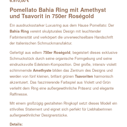
6.970,00
€
Pomellato
Bahia Ring mit Amethyst
und Tsavorit in 750er Roségold
Ein ausdrucksstarker Luxusring aus dem Hause
Pomellato
: Der
Bahia Ring
vereint skulpturales Design mit leuchtender
Farbintensität und verkörpert die unverwechselbare Handschrift
der italienischen Schmuckmanufaktur.
Gefertigt aus edlem
750er Roségold
, begeistert dieses exklusive
Schmuckstück durch seine organische Formgebung und seine
eindrucksvolle Edelstein-Komposition. Drei große, intensiv violett
schimmernde
Amethyst
e
bilden das Zentrum des Designs und
werden von fünf kleinen, brillant grünen
Tsavorit
en
harmonisch
akzentuiert. Das faszinierende Farbspiel aus Violett und Grün
verleiht dem Ring eine außergewöhnliche Präsenz und elegante
Raffinesse.
Mit einem großzügig gestalteten Ringkopf setzt dieses Modell ein
stilvolles Statement und eignet sich perfekt für Liebhaberinnen
außergewöhnlicher Designerstücke.
Details: