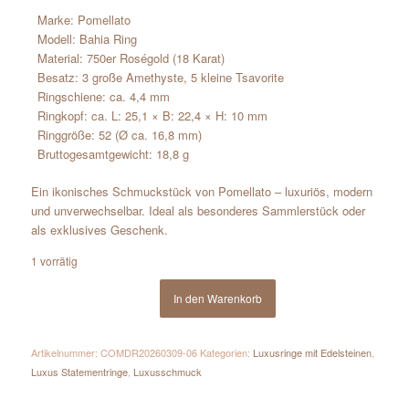
Marke:
Pomellato
Modell: Bahia Ring
Material: 750er Roségold (18 Karat)
Besatz: 3 große
Amethyst
e, 5 kleine
Tsavorit
e
Ringschiene: ca. 4,4 mm
Ringkopf: ca. L: 25,1 × B: 22,4 × H: 10 mm
Ringgröße: 52 (Ø ca. 16,8 mm)
Bruttogesamtgewicht: 18,8 g
Ein ikonisches Schmuckstück von
Pomellato
– luxuriös, modern
und unverwechselbar. Ideal als besonderes Sammlerstück oder
als exklusives Geschenk.
1 vorrätig
In den Warenkorb
Artikelnummer:
COMDR20260309-06
Kategorien:
Luxusringe mit Edelsteinen
,
Luxus Statementringe
,
Luxusschmuck