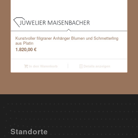
Kunstvoller filigraner Anhänger Blumen und Schmetterling
aus Platin
1.820,00
€
In den Warenkorb
Details anzeigen
Standorte