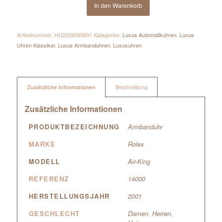
In den Warenkorb
Artikelnummer:
HU2026060801
Kategorien:
Luxus Automatikuhren
,
Luxus
Uhren Klassiker
,
Luxus Armbanduhren
,
Luxusuhren
Zusätzliche Informationen
Beschreibung
Zusätzliche Informationen
PRODUKTBEZEICHNUNG
Armbanduhr
MARKE
Rolex
MODELL
Air-King
REFERENZ
14000
HERSTELLUNGSJAHR
2001
GESCHLECHT
Damen
,
Herren
,