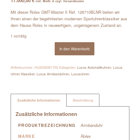
17.000,00
€
inkl. MwSt. & zzgl. Versandkosten
Mit dieser Rolex GMT-Master II Ref. 126710BLNR bieten wir
Ihnen einen der begehrtesten modernen Sportuhrenklassiker aus
dem Hause Rolex in neuwertigem, ungetragenem Zustand an.
1 vorrätig
In den Warenkorb
Artikelnummer:
HU2026061702
Kategorien:
Luxus Automatikuhren
,
Luxus
Uhren Klassiker
,
Luxus Armbanduhren
,
Luxusuhren
Zusätzliche Informationen
Beschreibung
Zusätzliche Informationen
PRODUKTBEZEICHNUNG
Armbanduhr
MARKE
Rolex