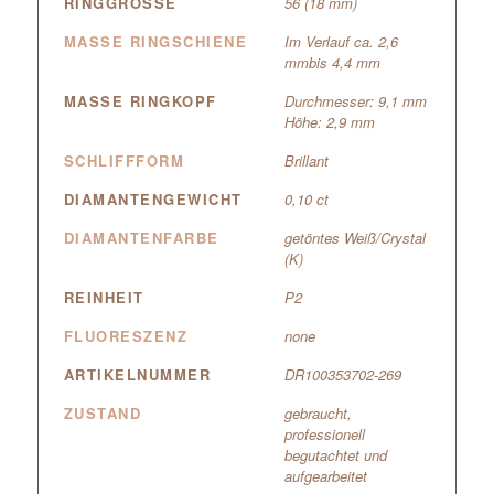
RINGGRÖSSE
56 (18 mm)
MASSE RINGSCHIENE
Im Verlauf ca. 2,6
mmbis 4,4 mm
MASSE RINGKOPF
Durchmesser: 9,1 mm
Höhe: 2,9 mm
SCHLIFFFORM
Brillant
DIAMANTENGEWICHT
0,10 ct
DIAMANTENFARBE
getöntes Weiß/Crystal
(K)
REINHEIT
P2
FLUORESZENZ
none
ARTIKELNUMMER
DR100353702-269
ZUSTAND
gebraucht,
professionell
begutachtet und
aufgearbeitet