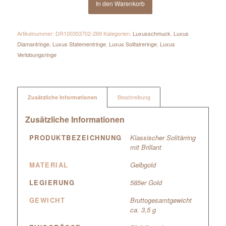
In den Warenkorb
Artikelnummer:
DR100353702-269
Kategorien:
Luxusschmuck
,
Luxus
Diamantringe
,
Luxus Statementringe
,
Luxus Solitaireringe
,
Luxus
Verlobungsringe
Zusätzliche Informationen
Beschreibung
Zusätzliche Informationen
PRODUKTBEZEICHNUNG
Klassischer Solitärring
mit Brillant
MATERIAL
Gelbgold
LEGIERUNG
585er Gold
GEWICHT
Bruttogesamtgewicht
ca. 3,5 g