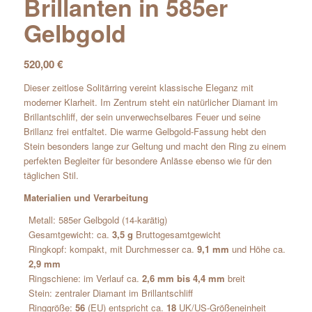
Brillanten in 585er
Gelbgold
520,00
€
Dieser zeitlose Solitärring vereint klassische Eleganz mit
moderner Klarheit. Im Zentrum steht ein natürlicher Diamant im
Brillantschliff, der sein unverwechselbares Feuer und seine
Brillanz frei entfaltet. Die warme Gelbgold-Fassung hebt den
Stein besonders lange zur Geltung und macht den Ring zu einem
perfekten Begleiter für besondere Anlässe ebenso wie für den
täglichen Stil.
Materialien und Verarbeitung
Metall: 585er Gelbgold (14-karätig)
Gesamtgewicht: ca.
3,5 g
Bruttogesamtgewicht
Ringkopf: kompakt, mit Durchmesser ca.
9,1 mm
und Höhe ca.
2,9 mm
Ringschiene: im Verlauf ca.
2,6 mm bis 4,4 mm
breit
Stein: zentraler Diamant im Brillantschliff
Ringgröße:
56
(EU) entspricht ca.
18
UK/US-Größeneinheit