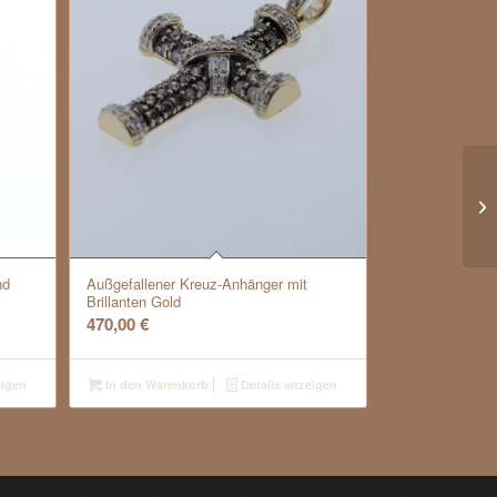
nd
Außgefallener Kreuz-Anhänger mit
Brillanten Gold
470,00
€
eigen
In den Warenkorb
Details anzeigen