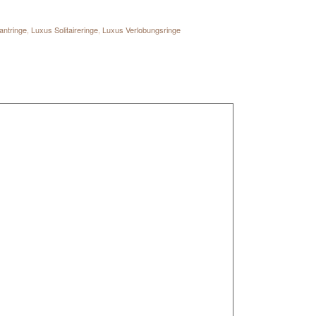
antringe
,
Luxus Solitaireringe
,
Luxus Verlobungsringe