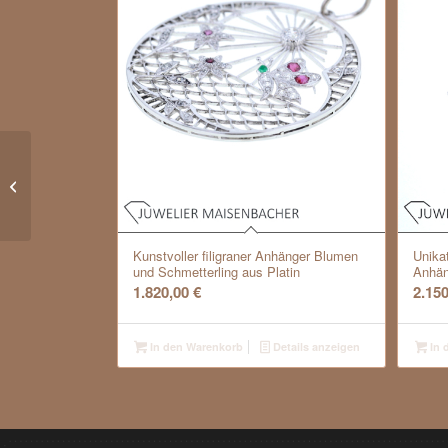
Niessing Spannring mit
Diamant Princess Cut
Platin
Kunstvoller filigraner Anhänger Blumen
Unika
und Schmetterling aus Platin
Anhän
1.820,00
€
2.15
In den Warenkorb
Details anzeigen
In 