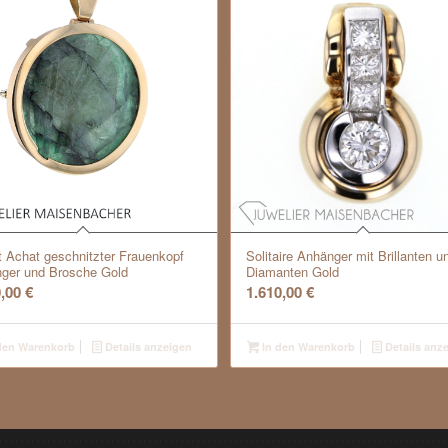
t Achat geschnitzter Frauenkopf
Solitaire Anhänger mit Brillanten u
ger und Brosche Gold
Diamanten Gold
0,00
€
1.610,00
€
den Warenkorb
Details anzeigen
In den Warenkorb
Details anz