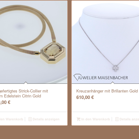
fertigtes Strick-Collier mit
Kreuzanhänger mit Brillanten Gold
m Edelstein Citrin Gold
610,00
€
0,00
€
den Warenkorb
Details anzeigen
In den Warenkorb
Details anz