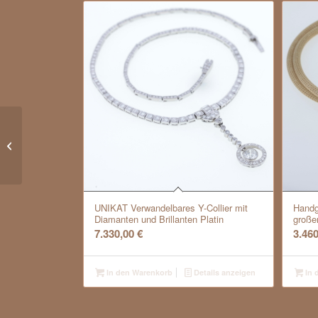
Bunz Collier mit synthisches Saphir
Platin
UNIKAT Verwandelbares Y-Collier mit
Handge
Diamanten und Brillanten Platin
große
7.330,00
€
3.46
In den Warenkorb
Details anzeigen
In 