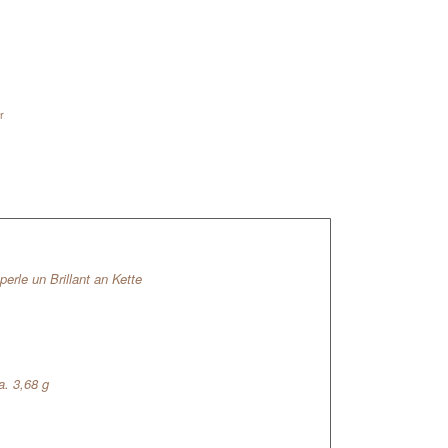
r
erle un Brillant an Kette
a. 3,68 g