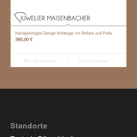
Handgefertigter Design-Anhänger mit Brillant und Perle
360,00
€
In den Warenkorb
Details anzeigen
Standorte