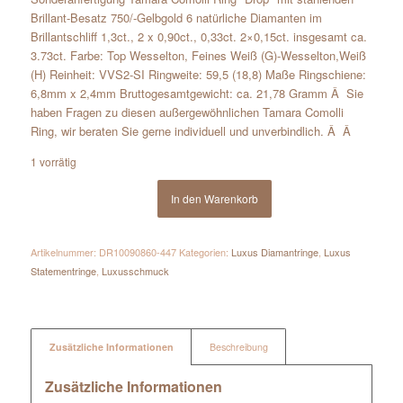
Brillant-Besatz 750/-Gelbgold 6 natürliche Diamanten im
Brillantschliff 1,3ct., 2 x 0,90ct., 0,33ct. 2×0,15ct. insgesamt ca.
3.73ct. Farbe: Top Wesselton, Feines Weiß (G)-Wesselton,Weiß
(H) Reinheit: VVS2-SI Ringweite: 59,5 (18,8) Maße Ringschiene:
6,8mm x 2,4mm Bruttogesamtgewicht: ca. 21,78 Gramm Â Sie
haben Fragen zu diesen außergewöhnlichen Tamara Comolli
Ring, wir beraten Sie gerne individuell und unverbindlich. Â Â
1 vorrätig
In den Warenkorb
Artikelnummer:
DR10090860-447
Kategorien:
Luxus Diamantringe
,
Luxus
Statementringe
,
Luxusschmuck
Zusätzliche Informationen
Beschreibung
Zusätzliche Informationen