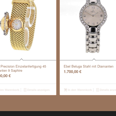
 Precision Einzelanfertigung 45
Ebel Beluga Stahl mit Diamanten
nten 9 Saphire
1.700,00
€
00,00
€
den Warenkorb
Details anzeigen
In den Warenkorb
Details anz