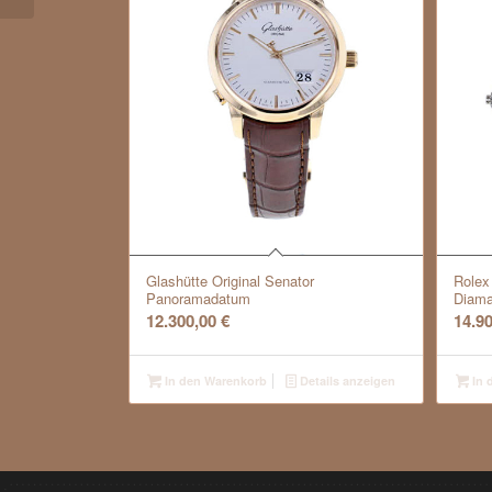
Glashütte Original Senator
Rolex
Panoramadatum
Diama
12.300,00
€
14.9
In den Warenkorb
Details anzeigen
In 