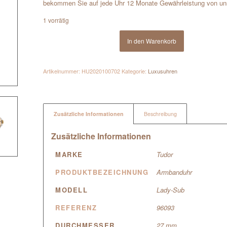
bekommen Sie auf jede Uhr 12 Monate Gewährleistung von uns.D
1 vorrätig
In den Warenkorb
Artikelnummer:
HU2020100702
Kategorie:
Luxusuhren
Zusätzliche Informationen
Beschreibung
Zusätzliche Informationen
MARKE
Tudor
PRODUKTBEZEICHNUNG
Armbanduhr
MODELL
Lady-Sub
REFERENZ
96093
DURCHMESSER
27 mm