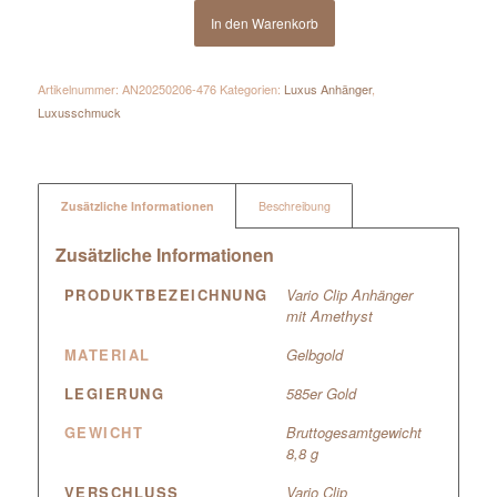
In den Warenkorb
Artikelnummer:
AN20250206-476
Kategorien:
Luxus Anhänger
,
Luxusschmuck
Zusätzliche Informationen
Beschreibung
Zusätzliche Informationen
PRODUKTBEZEICHNUNG
Vario Clip Anhänger
mit Amethyst
MATERIAL
Gelbgold
LEGIERUNG
585er Gold
GEWICHT
Bruttogesamtgewicht
8,8 g
VERSCHLUSS
Vario Clip