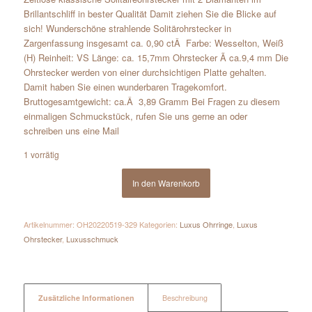
Brillantschliff in bester Qualität Damit ziehen Sie die Blicke auf
sich! Wunderschöne strahlende Solitärohrstecker in
Zargenfassung insgesamt ca. 0,90 ctÂ Farbe: Wesselton, Weiß
(H) Reinheit: VS Länge: ca. 15,7mm Ohrstecker Ã ca.9,4 mm Die
Ohrstecker werden von einer durchsichtigen Platte gehalten.
Damit haben Sie einen wunderbaren Tragekomfort.
Bruttogesamtgewicht: ca.Â 3,89 Gramm Bei Fragen zu diesem
einmaligen Schmuckstück, rufen Sie uns gerne an oder
schreiben uns eine Mail
1 vorrätig
In den Warenkorb
Artikelnummer:
OH20220519-329
Kategorien:
Luxus Ohrringe
,
Luxus
Ohrstecker
,
Luxusschmuck
Zusätzliche Informationen
Beschreibung