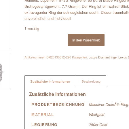
Reinheit: Lupenrein, IF-VS Ringweite: 50 (Ã16) Maße Rings
Bruttogesamtgewicht: 7,7 Gramm Der Ring ist ein wahrer Blick
extravaganter Ring der seinesgleichen sucht. Dieser traumhafte
unverbindlich und individuell
1 vorrätig
In den Warenkorb
Artikelnummer:
DR20130312-290
Kategorien:
Luxus Diamantringe
,
Luxus 
Zusätzliche Informationen
Beschreibung
Zusätzliche Informationen
PRODUKTBEZEICHNUNG
Massiver CroisÃ©-Ring m
MATERIAL
Weißgold
LEGIERUNG
750er Gold