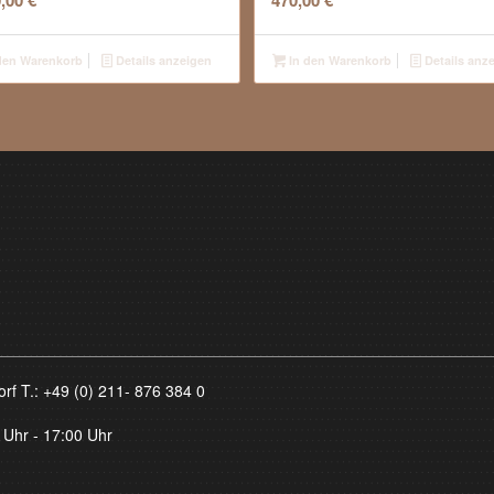
0,00
€
470,00
€
den Warenkorb
Details anzeigen
In den Warenkorb
Details anz
orf T.:
+49 (0) 211- 876 384 0
 Uhr - 17:00 Uhr