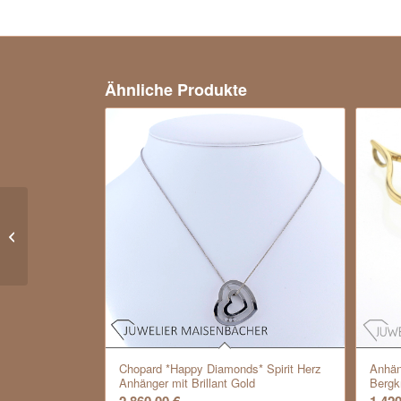
Ähnliche Produkte
Cocktailring mit weißem Opal und
Diamanten Gold
Chopard *Happy Diamonds* Spirit Herz
Anhän
Anhänger mit Brillant Gold
Bergkr