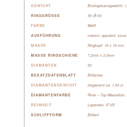
GEWICHT
Bruttogesamtgewicht: 
RINGGRÖSSE
50 (Ã16)
FARBE
Weiß
AUSFÜHRUNG
massiv, oppulent, luxus
MASSE
Ringkopf: 16 x 16 mm
MASSE RINGSCHIENE
7,2mm x 2,0mm
DIAMANTEN
53
BESATZDATENBLATT
Brillanten
DIAMANTENGEWICHT
insgesamt ca. 1,50 ct
DIAMANTENFARBE
River – Top Wesselton,
REINHEIT
Lupenrein, IF-VS
SCHLIFFFORM
Brillant