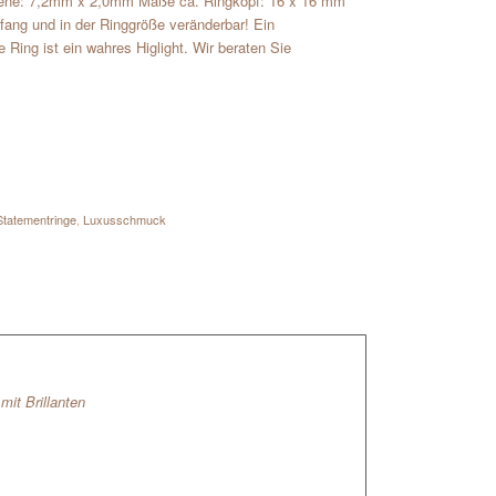
chiene: 7,2mm x 2,0mm Maße ca. Ringkopf: 16 x 16 mm
fang und in der Ringgröße veränderbar! Ein
 Ring ist ein wahres Higlight. Wir beraten Sie
Statementringe
,
Luxusschmuck
it Brillanten