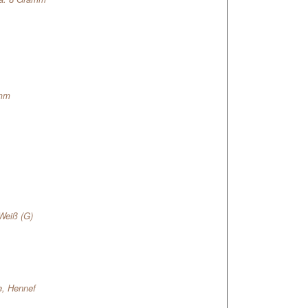
 mm
Weiß (G)
ge, Hennef