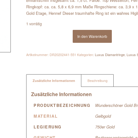
Brillantschliff insgesamt ca. 1,5 ct. Farbe: Top Wesselton, F
Ringkopf: ca. ca. 5,8 x 6,9 mm Maße Ringschiene: ca. 3,9 x 
Gold Etage, Hennef Dieser traumhafte Ring ist ein wahres Higli
1 vorrätig
In den Warenkorb
Artikelnummer:
DR20202441-551
Kategorien:
Luxus Diamantringe
,
Luxus 
Zusätzliche Informationen
Beschreibung
Zusätzliche Informationen
PRODUKTBEZEICHNUNG
Wunderschöner Gold Bril
MATERIAL
Gelbgold
LEGIERUNG
750er Gold
GEWICHT
Bruttogesamtgewicht: 