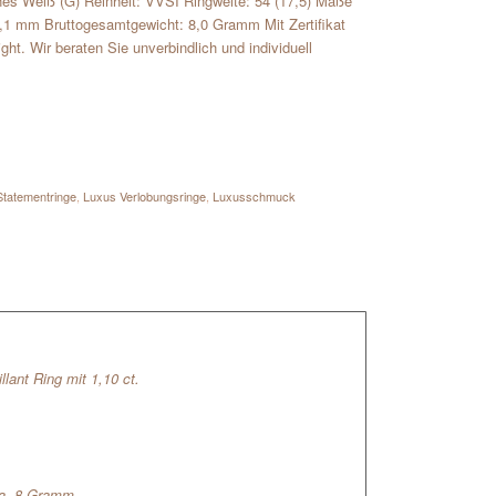
eines Weiß (G) Reinheit: VVSI Ringweite: 54 (17,5) Maße
1,1 mm Bruttogesamtgewicht: 8,0 Gramm Mit Zertifikat
ght. Wir beraten Sie unverbindlich und individuell
Statementringe
,
Luxus Verlobungsringe
,
Luxusschmuck
lant Ring mit 1,10 ct.
ca. 8 Gramm