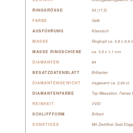
RINGGRÖSSE
54 (17,5)
FARBE
Gelb
AUSFÜHRUNG
Klassisch
MASSE
Ringkopf ca. 5,8 x 6,9
MASSE RINGSCHIENE
ca. 3,9 x 1,1 mm
DIAMANTEN
84
BESATZDATENBLATT
Brillanten
DIAMANTENGEWICHT
insgesamt ca. 2,64 ct.
DIAMANTENFARBE
Top Wesselton, Feines 
REINHEIT
VVSI
SCHLIFFFORM
Brillant
SONSTIGES
Mit Zertifikat Gold Eta