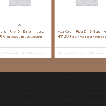
arat – River D – Brilliant – vvs2
0.32 Carat – River D – Brilliant – v
00
€
411,00
€
inkl. MwSt. & zzgl. Versandkosten
inkl. MwSt. & zzgl. Versandkos
den Warenkorb
Details anzeigen
In den Warenkorb
Details anz