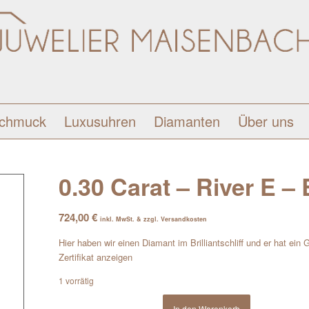
schmuck
Luxusuhren
Diamanten
Über uns
0.30 Carat – River E – B
724,00
€
inkl. MwSt. & zzgl. Versandkosten
Hier haben wir einen Diamant im Brilliantschliff und er hat ein
Zertifikat anzeigen
1 vorrätig
In den Warenkorb