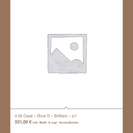
0.35 Carat – River D – Brilliant – si1
531,00
€
inkl. MwSt. & zzgl. Versandkosten