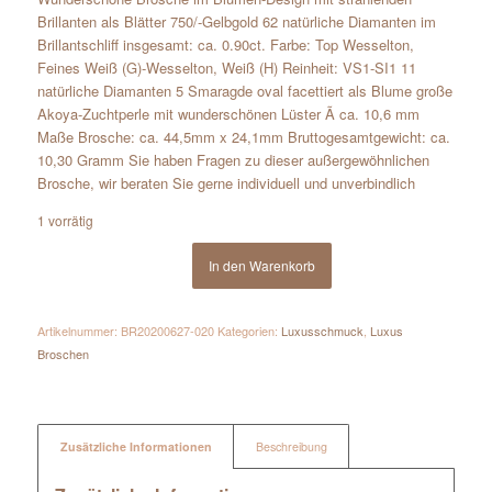
Brillanten als Blätter 750/-Gelbgold 62 natürliche Diamanten im
Brillantschliff insgesamt: ca. 0.90ct. Farbe: Top Wesselton,
Feines Weiß (G)-Wesselton, Weiß (H) Reinheit: VS1-SI1 11
natürliche Diamanten 5 Smaragde oval facettiert als Blume große
Akoya-Zuchtperle mit wunderschönen Lüster Ã ca. 10,6 mm
Maße Brosche: ca. 44,5mm x 24,1mm Bruttogesamtgewicht: ca.
10,30 Gramm Sie haben Fragen zu dieser außergewöhnlichen
Brosche, wir beraten Sie gerne individuell und unverbindlich
1 vorrätig
In den Warenkorb
Artikelnummer:
BR20200627-020
Kategorien:
Luxusschmuck
,
Luxus
Broschen
Zusätzliche Informationen
Beschreibung