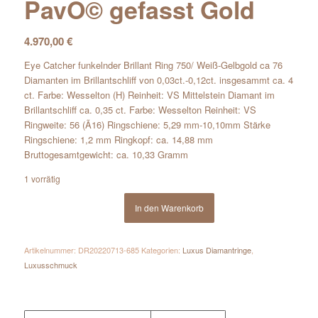
PavÖ© gefasst Gold
4.970,00
€
Eye Catcher funkelnder Brillant Ring 750/ Weiß-Gelbgold ca 76
Diamanten im Brillantschliff von 0,03ct.-0,12ct. insgesammt ca. 4
ct. Farbe: Wesselton (H) Reinheit: VS Mittelstein Diamant im
Brillantschliff ca. 0,35 ct. Farbe: Wesselton Reinheit: VS
Ringweite: 56 (Ã16) Ringschiene: 5,29 mm-10,10mm Stärke
Ringschiene: 1,2 mm Ringkopf: ca. 14,88 mm
Bruttogesamtgewicht: ca. 10,33 Gramm
1 vorrätig
In den Warenkorb
Artikelnummer:
DR20220713-685
Kategorien:
Luxus Diamantringe
,
Luxusschmuck