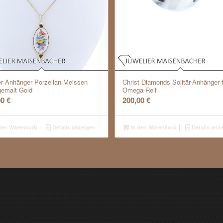
er Anhänger Porzellan Meissen
Christ Diamonds Solitär-Anhänger f
emalt Gold
Omega-Reif
00
€
200,00
€
den Warenkorb
Details anzeigen
In den Warenkorb
Details anz