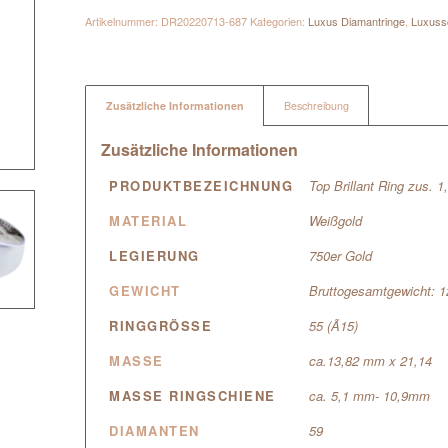
Artikelnummer:
DR20220713-687
Kategorien:
Luxus Diamantringe
,
Luxus
Zusätzliche Informationen
Beschreibung
Zusätzliche Informationen
PRODUKTBEZEICHNUNG
Top Brillant Ring zus. 1
MATERIAL
Weißgold
LEGIERUNG
750er Gold
GEWICHT
Bruttogesamtgewicht: 
RINGGRÖSSE
55 (Ã15)
MASSE
ca.13,82 mm x 21,14
MASSE RINGSCHIENE
ca. 5,1 mm- 10,9mm
DIAMANTEN
59