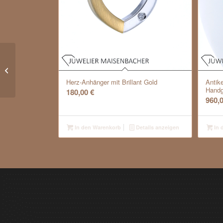
Damen Brillant Ring
PavÖ© gefasst Gold
Herz-Anhänger mit Brillant Gold
Antik
Handg
180,00
€
960,
In den Warenkorb
Details anzeigen
In 