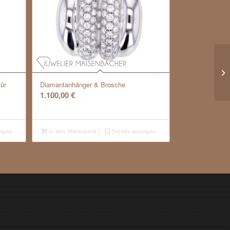
ür
Diamantanhänger & Brosche
1.100,00
€
eigen
In den Warenkorb
Details anzeigen