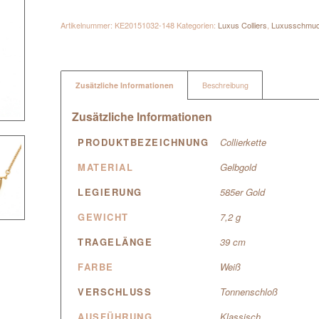
Artikelnummer:
KE20151032-148
Kategorien:
Luxus Colliers
,
Luxusschmu
Zusätzliche Informationen
Beschreibung
Zusätzliche Informationen
PRODUKTBEZEICHNUNG
Collierkette
MATERIAL
Gelbgold
LEGIERUNG
585er Gold
GEWICHT
7,2 g
TRAGELÄNGE
39 cm
FARBE
Weiß
VERSCHLUSS
Tonnenschloß
AUSFÜHRUNG
Klassisch