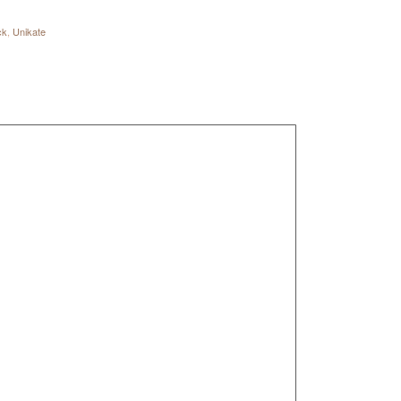
ck
,
Unikate