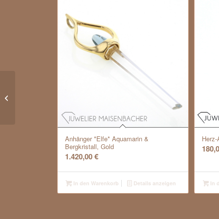
Omega-Reif mit Solitär-
Anhänger Brillant
Anhänger *Elfe* Aquamarin &
Herz-
Bergkristall, Gold
180,
1.420,00
€
In den Warenkorb
Details anzeigen
In 