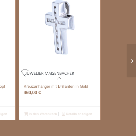
An
opf
Kreuzanhänger mit Brillanten in Gold
460,00
€
eigen
In den Warenkorb
Details anzeigen