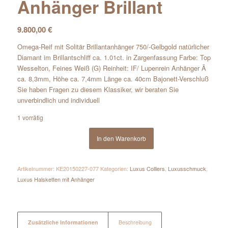
Anhänger Brillant
9.800,00
€
Omega-Reif mit Solitär Brillantanhänger 750/-Gelbgold natürlicher
Diamant im Brillantschliff ca. 1.01ct. in Zargenfassung Farbe: Top
Wesselton, Feines Weiß (G) Reinheit: IF/ Lupenrein Anhänger Ã
ca. 8,3mm, Höhe ca. 7,4mm Länge ca. 40cm Bajonett-Verschluß
Sie haben Fragen zu diesem Klassiker, wir beraten Sie
unverbindlich und individuell
1 vorrätig
In den Warenkorb
Artikelnummer:
KE20150227-077
Kategorien:
Luxus Colliers
,
Luxusschmuck
,
Luxus Halsketten mit Anhänger
Zusätzliche Informationen
Beschreibung