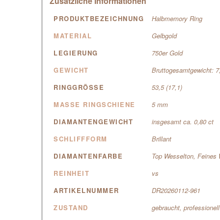
Zusätzliche Informationen
PRODUKTBEZEICHNUNG
Halbmemory Ring
MATERIAL
Gelbgold
LEGIERUNG
750er Gold
GEWICHT
Bruttogesamtgewicht: 
RINGGRÖSSE
53,5 (17,1)
MASSE RINGSCHIENE
5 mm
DIAMANTENGEWICHT
insgesamt ca. 0,80 ct
SCHLIFFFORM
Brillant
DIAMANTENFARBE
Top Wesselton, Feines 
REINHEIT
vs
ARTIKELNUMMER
DR20260112-961
ZUSTAND
gebraucht, professionel