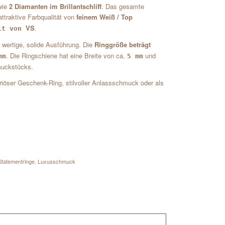
wie
2 Diamanten im Brillantschliff
. Das gesamte
attraktive Farbqualität von
feinem Weiß / Top
VS
.
eit von
e wertige, solide Ausführung. Die
Ringgröße beträgt
. Die Ringschiene hat eine Breite von ca.
und
mm
5 mm
muckstücks.
riöser Geschenk-Ring, stilvoller Anlassschmuck oder als
Statementringe
,
Luxusschmuck