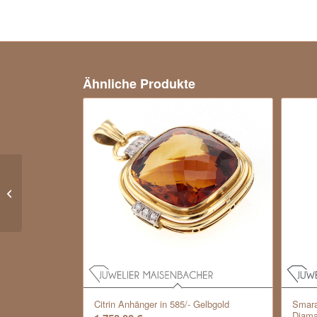
Ähnliche Produkte
Klassischer Solitärring /
Verlobungsring mit
Brillant in 585er
Weißgold
Citrin Anhänger in 585/- Gelbgold
Smara
Diama