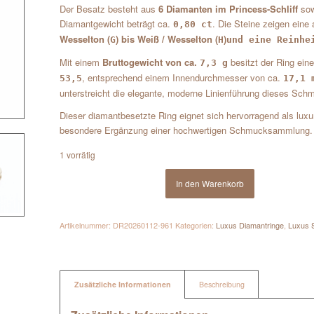
Der Besatz besteht aus
6 Diamanten im Princess-Schliff
so
Diamantgewicht beträgt ca.
. Die Steine zeigen eine 
0,80 ct
Wesselton (
) bis Weiß / Wesselton (
)
G
H
und eine Reinh
Mit einem
Bruttogewicht von ca.
besitzt der Ring ein
7,3 g
, entsprechend einem Innendurchmesser von ca.
53,5
17,1 
unterstreicht die elegante, moderne Linienführung dieses Sch
Dieser diamantbesetzte Ring eignet sich hervorragend als luxu
besondere Ergänzung einer hochwertigen Schmucksammlung.
1 vorrätig
In den Warenkorb
Artikelnummer:
DR20260112-961
Kategorien:
Luxus Diamantringe
,
Luxus 
Zusätzliche Informationen
Beschreibung