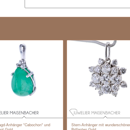
gd-Anhänger *Cabochon* und
Stern-Anhänger mit wunderschöne
nt Gold
Brillanten Gold